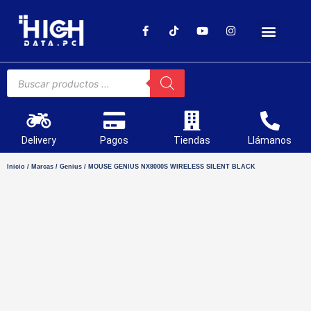
SOPORTE TÉCNICO
Delivery
Pagos
Tiendas
Llámanos
Inicio
/
Marcas
/
Genius
/ MOUSE GENIUS NX8000S WIRELESS SILENT BLACK