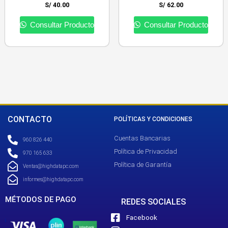
S/
40.00
S/
62.00
Consultar Producto
Consultar Producto
CONTACTO
POLÍTICAS Y CONDICIONES
Cuentas Bancarias
960 826 440
Política de Privacidad
970 165 633
Política de Garantía
Ventas@highdatapc.com
informes@highdatapc.com
MÉTODOS DE PAGO
REDES SOCIALES
Facebook