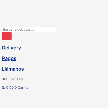
Ir
al
contenido
Búsqueda
de
productos
Delivery
Pagos
Llámanos
960 826 440
S/
0.00
0
Carrito