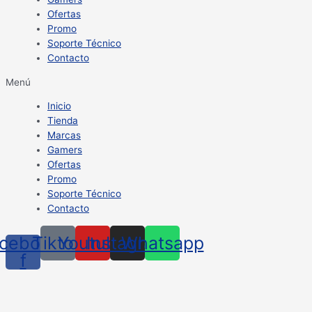
Ofertas
Promo
Soporte Técnico
Contacto
Menú
Inicio
Tienda
Marcas
Gamers
Ofertas
Promo
Soporte Técnico
Contacto
cebook-
Tiktok
Youtube
Instagram
Whatsapp
f