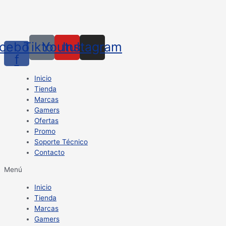
cebook-
Tiktok
Youtube
Instagram
f
Inicio
Tienda
Marcas
Gamers
Ofertas
Promo
Soporte Técnico
Contacto
Menú
Inicio
Tienda
Marcas
Gamers