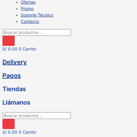
Ofertas
Promo
Soporte Técnico
Contacto
Búsqueda
de
productos
S/
0.00
0
Carrito
Delivery
Pagos
Tiendas
Llámanos
Búsqueda
de
productos
S/
0.00
0
Carrito