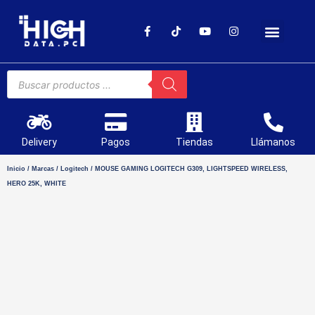
SOPORTE TÉCNICO
Delivery
Pagos
Tiendas
Llámanos
Inicio
/
Marcas
/
Logitech
/ MOUSE GAMING LOGITECH G309, LIGHTSPEED WIRELESS,
HERO 25K, WHITE