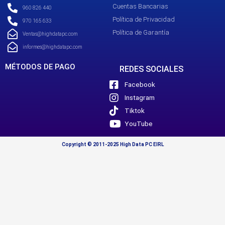
Cuentas Bancarias
960 826 440
Política de Privacidad
970 165 633
Política de Garantía
Ventas@highdatapc.com
informes@highdatapc.com
MÉTODOS DE PAGO
REDES SOCIALES
Facebook
Instagram
Tiktok
YouTube
Copyright © 2011-2025 High Data PC EIRL