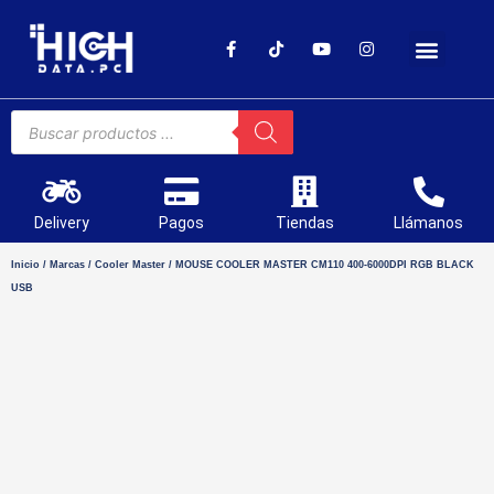
SOPORTE TÉCNICO
Delivery
Pagos
Tiendas
Llámanos
Inicio
/
Marcas
/
Cooler Master
/ MOUSE COOLER MASTER CM110 400-6000DPI RGB BLACK
USB