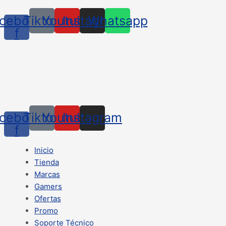
cebook-
Tiktok
Youtube
Instagram
Whatsapp
f
cebook-
Tiktok
Youtube
Instagram
f
Inicio
Tienda
Marcas
Gamers
Ofertas
Promo
Soporte Técnico