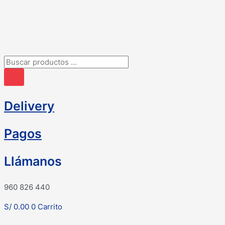
Ir
al
contenido
Búsqueda
de
productos
Delivery
Pagos
Llámanos
960 826 440
S/
0.00
0
Carrito