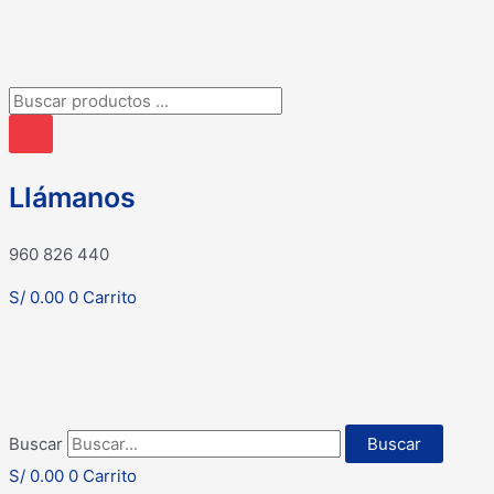
Búsqueda
de
productos
Llámanos
960 826 440
S/
0.00
0
Carrito
Buscar
Buscar
S/
0.00
0
Carrito