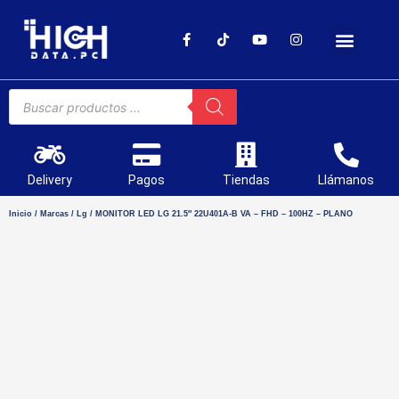
SOPORTE TÉCNICO
Delivery
Pagos
Tiendas
Llámanos
Inicio
/
Marcas
/
Lg
/ MONITOR LED LG 21.5″ 22U401A-B VA – FHD – 100HZ – PLANO