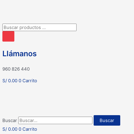
Búsqueda
de
productos
Llámanos
960 826 440
S/
0.00
0
Carrito
Buscar
Buscar
S/
0.00
0
Carrito