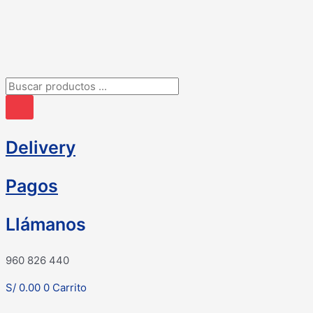
Ir
al
contenido
Búsqueda
de
productos
Delivery
Pagos
Llámanos
960 826 440
S/
0.00
0
Carrito