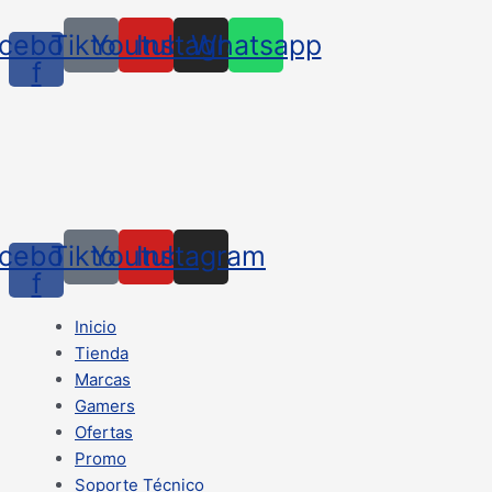
cebook-
Tiktok
Youtube
Instagram
Whatsapp
f
cebook-
Tiktok
Youtube
Instagram
f
Inicio
Tienda
Marcas
Gamers
Ofertas
Promo
Soporte Técnico