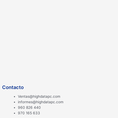
Contacto
Ventas@highdatapc.com
informes@highdatapc.com
960 826 440
970 165 633