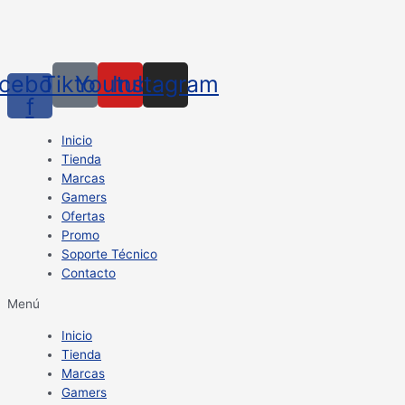
cebook-
Tiktok
Youtube
Instagram
f
Inicio
Tienda
Marcas
Gamers
Ofertas
Promo
Soporte Técnico
Contacto
Menú
Inicio
Tienda
Marcas
Gamers