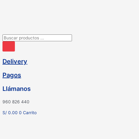
Ir
al
contenido
Búsqueda
de
productos
Delivery
Pagos
Llámanos
960 826 440
S/
0.00
0
Carrito