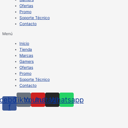
Ofertas
Promo
Soporte Técnico
Contacto
Menú
Inicio
Tienda
Marcas
Gamers
Ofertas
Promo
Soporte Técnico
Contacto
cebook-
Tiktok
Youtube
Instagram
Whatsapp
f