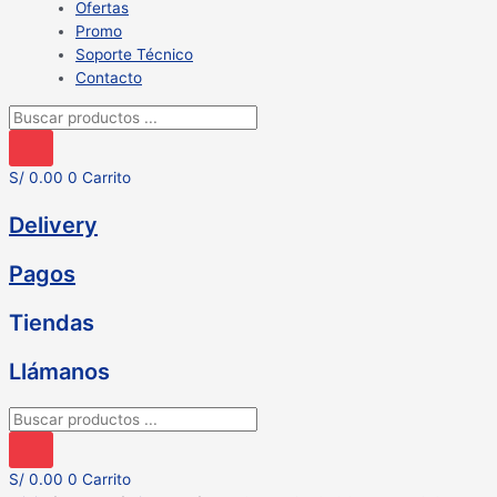
Ofertas
Promo
Soporte Técnico
Contacto
Búsqueda
de
productos
S/
0.00
0
Carrito
Delivery
Pagos
Tiendas
Llámanos
Búsqueda
de
productos
S/
0.00
0
Carrito