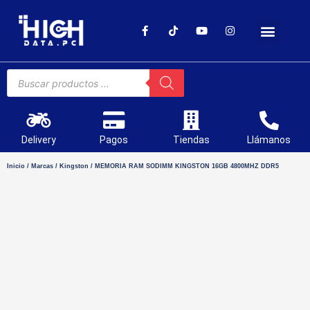
SOPORTE TÉCNICO
Delivery
Pagos
Tiendas
Llámanos
Inicio
/
Marcas
/
Kingston
/ MEMORIA RAM SODIMM KINGSTON 16GB 4800MHZ DDR5