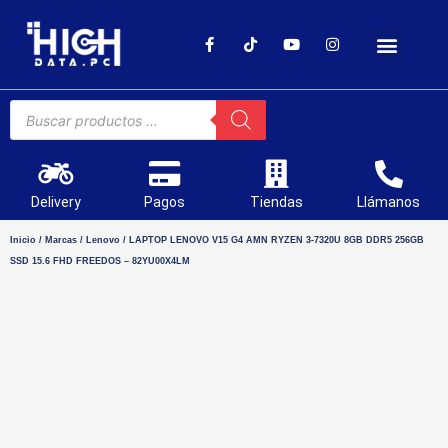
SOPORTE TÉCNICO
Delivery
Pagos
Tiendas
Llámanos
Inicio
/
Marcas
/
Lenovo
/ LAPTOP LENOVO V15 G4 AMN RYZEN 3-7320U 8GB DDR5 256GB
SSD 15.6 FHD FREEDOS – 82YU00X4LM