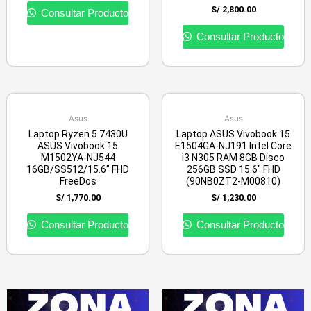
S/
2,800.00
Consultar Producto
Consultar Producto
Asus
Asus
Laptop Ryzen 5 7430U
Laptop ASUS Vivobook 15
ASUS Vivobook 15
E1504GA-NJ191 Intel Core
M1502YA-NJ544
i3 N305 RAM 8GB Disco
16GB/SS512/15.6″ FHD
256GB SSD 15.6″ FHD
FreeDos
(90NB0ZT2-M00810)
S/
1,770.00
S/
1,230.00
Consultar Producto
Consultar Producto