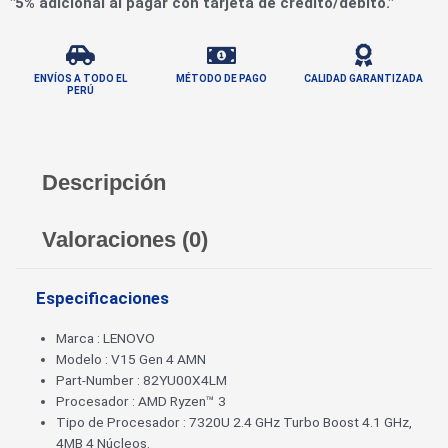
"5% adicional al pagar con tarjeta de crédito/débito."
ENVÍOS A TODO EL
MÉTODO DE PAGO
CALIDAD GARANTIZADA
PERÚ
Descripción
Valoraciones (0)
Especificaciones
Marca : LENOVO
Modelo : V15 Gen 4 AMN
Part-Number : 82YU00X4LM
Procesador : AMD Ryzen™ 3
Tipo de Procesador : 7320U 2.4 GHz Turbo Boost 4.1 GHz,
4MB 4 Núcleos.