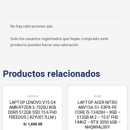
No hay valoraciones aún.
Solo los usuarios registrados que hayan comprado este
producto pueden hacer una valoración.
Productos relacionados
Lenovo
Acer
LAPTOP LENOVO V15 G4
LAPTOP ACER NITRO
AMN RYZEN 3-7320U 8GB
ANV15A-51-53PX-PE
DDR5 512GB SSD 15.6 FHD
CORE I5-13420H – 8GB –
FREEDOS ( 82YU017LLM )
512GB M.2 – 15.6″ FHD
144HZ – RTX 3050 6GB –
S/
1,650.00
NHQN9AL00Y