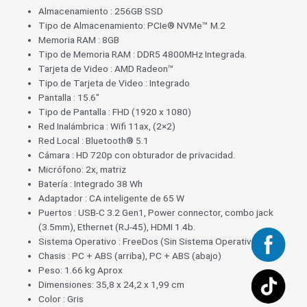
Almacenamiento : 256GB SSD
Tipo de Almacenamiento: PCIe® NVMe™ M.2
Memoria RAM : 8GB
Tipo de Memoria RAM : DDR5 4800MHz Integrada.
Tarjeta de Video : AMD Radeon™
Tipo de Tarjeta de Video : Integrado
Pantalla : 15.6″
Tipo de Pantalla : FHD (1920 x 1080)
Red Inalámbrica : Wifi 11ax, (2×2)
Red Local : Bluetooth® 5.1
Cámara : HD 720p con obturador de privacidad.
Micrófono: 2x, matriz
Batería : Integrado 38 Wh
Adaptador : CA inteligente de 65 W
Puertos : USB-C 3.2 Gen1, Power connector, combo jack
(3.5mm), Ethernet (RJ-45), HDMI 1.4b.
Sistema Operativo : FreeDos (Sin Sistema Operativo).
Chasis : PC + ABS (arriba), PC + ABS (abajo)
Peso: 1.66 kg Aprox
Dimensiones: 35,8 x 24,2 x 1,99 cm
Color : Gris