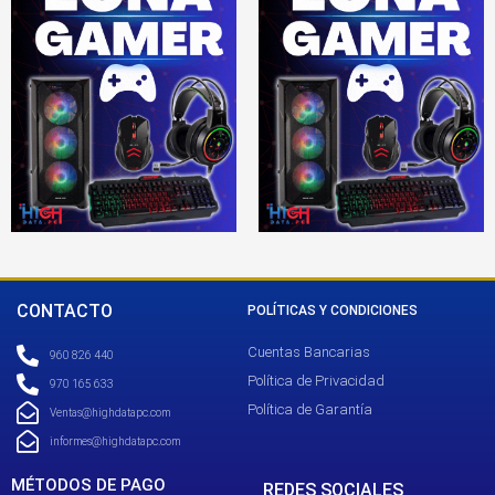
CONTACTO
POLÍTICAS Y CONDICIONES
Cuentas Bancarias
960 826 440
Política de Privacidad
970 165 633
Política de Garantía
Ventas@highdatapc.com
informes@highdatapc.com
MÉTODOS DE PAGO
REDES SOCIALES