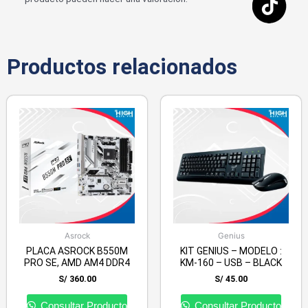
Productos relacionados
Asrock
Genius
PLACA ASROCK B550M
KIT GENIUS – MODELO :
PRO SE, AMD AM4 DDR4
KM-160 – USB – BLACK
S/
360.00
S/
45.00
Consultar Producto
Consultar Producto