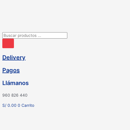
Ir
al
contenido
Búsqueda
de
productos
Delivery
Pagos
Llámanos
960 826 440
S/
0.00
0
Carrito