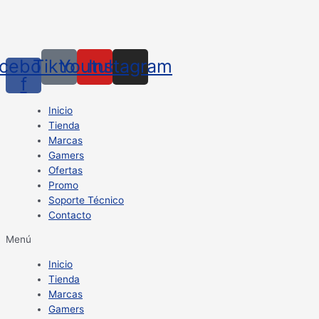
cebook-
Tiktok
Youtube
Instagram
f
Inicio
Tienda
Marcas
Gamers
Ofertas
Promo
Soporte Técnico
Contacto
Menú
Inicio
Tienda
Marcas
Gamers