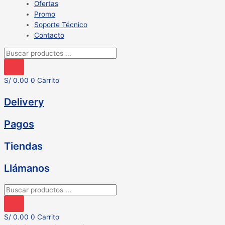
Ofertas
Promo
Soporte Técnico
Contacto
Búsqueda
de
productos
S/
0.00
0
Carrito
Delivery
Pagos
Tiendas
Llámanos
Búsqueda
de
productos
S/
0.00
0
Carrito