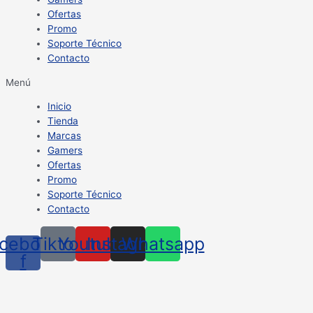
Ofertas
Promo
Soporte Técnico
Contacto
Menú
Inicio
Tienda
Marcas
Gamers
Ofertas
Promo
Soporte Técnico
Contacto
cebook-
Tiktok
Youtube
Instagram
Whatsapp
f