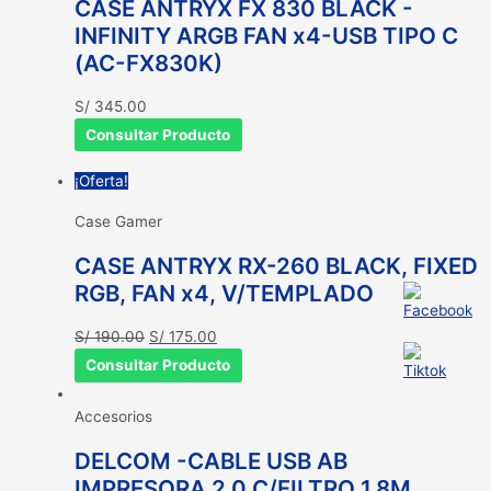
CASE ANTRYX FX 830 BLACK -
INFINITY ARGB FAN x4-USB TIPO C
(AC-FX830K)
S/
345.00
Consultar Producto
¡Oferta!
Case Gamer
CASE ANTRYX RX-260 BLACK, FIXED
RGB, FAN x4, V/TEMPLADO
El
El
S/
190.00
S/
175.00
precio
precio
Consultar Producto
original
actual
era:
es:
Accesorios
S/ 190.00.
S/ 175.00.
DELCOM -CABLE USB AB
IMPRESORA 2.0 C/FILTRO 1.8M