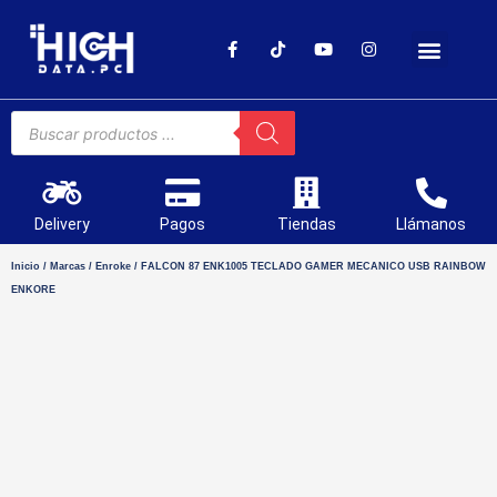
SOPORTE TÉCNICO
Delivery
Pagos
Tiendas
Llámanos
Inicio
/
Marcas
/
Enroke
/ FALCON 87 ENK1005 TECLADO GAMER MECANICO USB RAINBOW
ENKORE