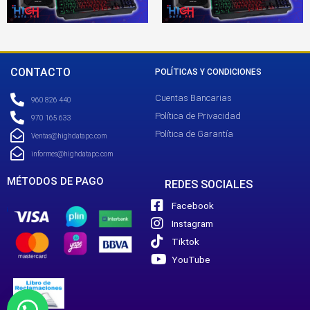
CONTACTO
POLÍTICAS Y CONDICIONES
Cuentas Bancarias
960 826 440
Política de Privacidad
970 165 633
Política de Garantía
Ventas@highdatapc.com
informes@highdatapc.com
MÉTODOS DE PAGO
REDES SOCIALES
Facebook
Instagram
Tiktok
YouTube