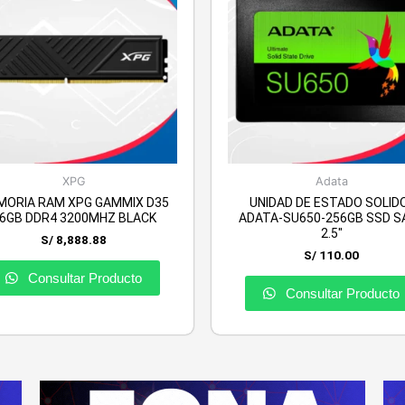
XPG
Adata
MORIA RAM XPG GAMMIX D35
UNIDAD DE ESTADO SOLID
6GB DDR4 3200MHZ BLACK
ADATA-SU650-256GB SSD S
2.5″
S/
8,888.88
S/
110.00
Consultar Producto
Consultar Producto