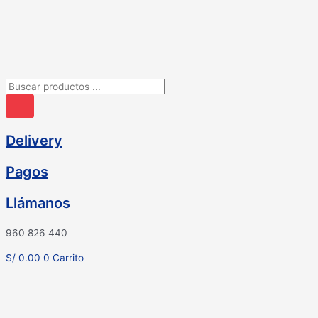
Ir
al
contenido
Búsqueda
de
productos
Delivery
Pagos
Llámanos
960 826 440
S/
0.00
0
Carrito