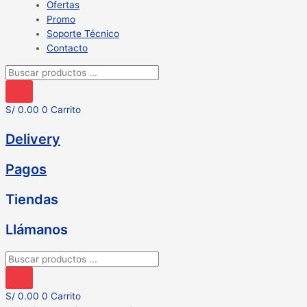
Ofertas
Promo
Soporte Técnico
Contacto
Búsqueda
de
productos
S/
0.00
0
Carrito
Delivery
Pagos
Tiendas
Llámanos
Búsqueda
de
productos
S/
0.00
0
Carrito