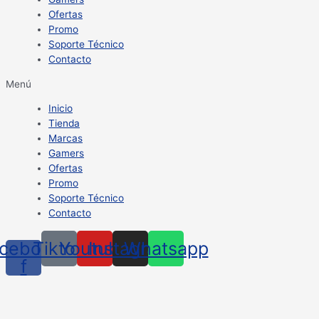
Ofertas
Promo
Soporte Técnico
Contacto
Menú
Inicio
Tienda
Marcas
Gamers
Ofertas
Promo
Soporte Técnico
Contacto
cebook-
Tiktok
Youtube
Instagram
Whatsapp
f