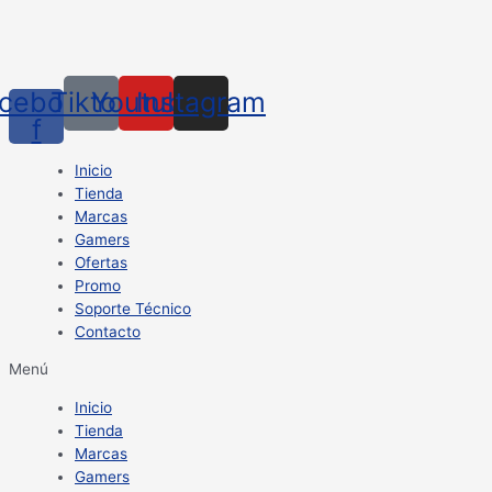
cebook-
Tiktok
Youtube
Instagram
f
Inicio
Tienda
Marcas
Gamers
Ofertas
Promo
Soporte Técnico
Contacto
Menú
Inicio
Tienda
Marcas
Gamers