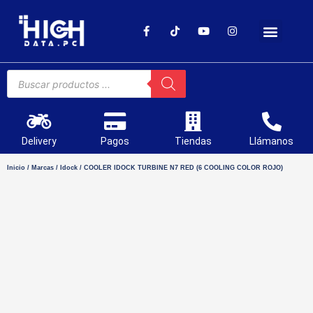
SOPORTE TÉCNICO
Delivery
Pagos
Tiendas
Llámanos
Inicio
/
Marcas
/
Idock
/ COOLER IDOCK TURBINE N7 RED (6 COOLING COLOR ROJO)