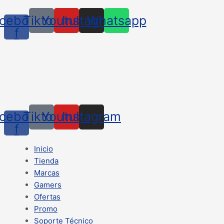
cebook-
Tiktok
Youtube
Instagram
Whatsapp
f
cebook-
Tiktok
Youtube
Instagram
f
Inicio
Tienda
Marcas
Gamers
Ofertas
Promo
Soporte Técnico