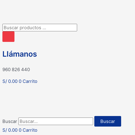
Búsqueda
de
productos
Llámanos
960 826 440
S/
0.00
0
Carrito
Buscar
Buscar
S/
0.00
0
Carrito