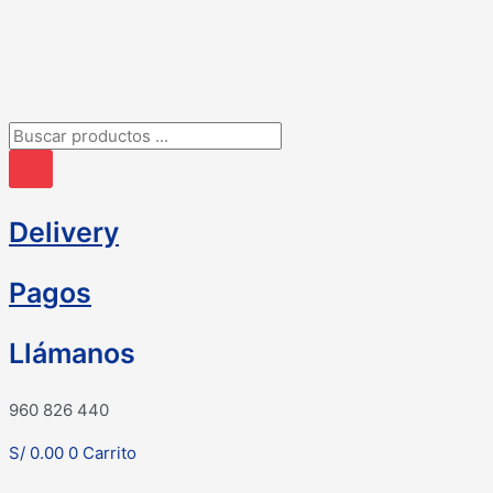
Ir
al
contenido
Búsqueda
de
productos
Delivery
Pagos
Llámanos
960 826 440
S/
0.00
0
Carrito