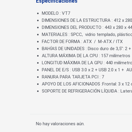
Especificaciones
MODELO : VT7
DIMENSIONES DE LA ESTRUCTURA : 412 x 280
DIMENSIONES DEL PRODUCTO : 443 x 280 x 4
MATERIALES :
SPCC,
vidrio templado, plástic
FACTOR DE FORMA :
ATX
/
M-ATX / ITX
BAHÍAS DE UNIDADES : Disco duro de 3,5″: 2 + S
ALTURA MÁXIMA DE LA CPU : 157 milímetros
LONGITUD MÁXIMA DE LA GPU : 440 milímetr
PANEL DE E/S :
USB 3.0 x 2 +
USB 2.0 x 1 +
AUD
RANURA PARA TARJETA PCI : 7
APOYO DE LOS AFICIONADOS :
Frontal: 3 x 1
SOPORTE DE REFRIGERACIÓN LÍQUIDA : Lateral
No hay valoraciones aún.