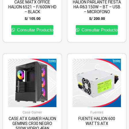
CASE MATX OFFICE
HALION PARLANTE FIESTA
HALION 6521 – F/600W HD
HA-R63 150W – BT – USB
– BLACK
– MICROFONO
S/
105.00
S/
200.00
Consultar Producto
Consultar Producto
Case Gamer
Fuentes
CASE ATX GAMER HALION
FUENTE HALION 600
GEMINIS CR30 NEGRO
WATTS ATX
500W VIDRIO 4FAN