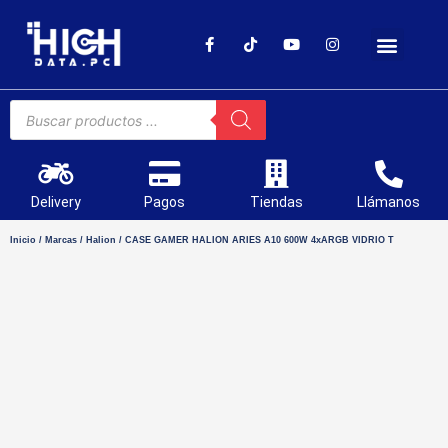
SOPORTE TÉCNICO
Delivery
Pagos
Tiendas
Llámanos
Inicio
/
Marcas
/
Halion
/ CASE GAMER HALION ARIES A10 600W 4xARGB VIDRIO T