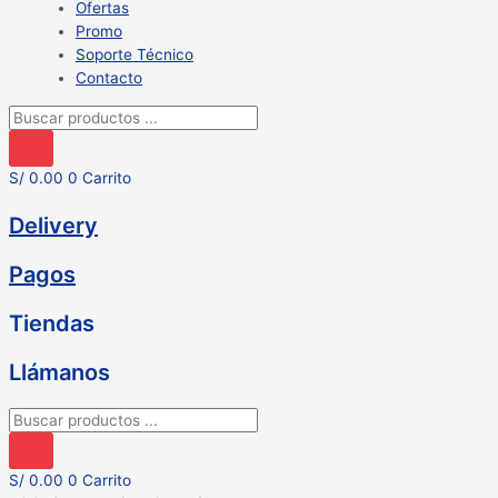
Ofertas
Promo
Soporte Técnico
Contacto
Búsqueda
de
productos
S/
0.00
0
Carrito
Delivery
Pagos
Tiendas
Llámanos
Búsqueda
de
productos
S/
0.00
0
Carrito