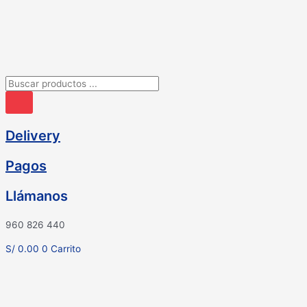
Ir
al
contenido
Búsqueda
de
productos
Delivery
Pagos
Llámanos
960 826 440
S/
0.00
0
Carrito