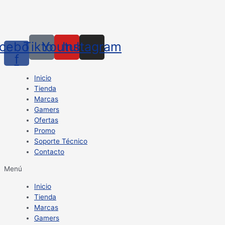
cebook-
Tiktok
Youtube
Instagram
f
Inicio
Tienda
Marcas
Gamers
Ofertas
Promo
Soporte Técnico
Contacto
Menú
Inicio
Tienda
Marcas
Gamers