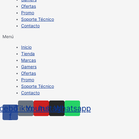
Ofertas
Promo
Soporte Técnico
Contacto
Menú
Inicio
Tienda
Marcas
Gamers
Ofertas
Promo
Soporte Técnico
Contacto
cebook-
Tiktok
Youtube
Instagram
Whatsapp
f