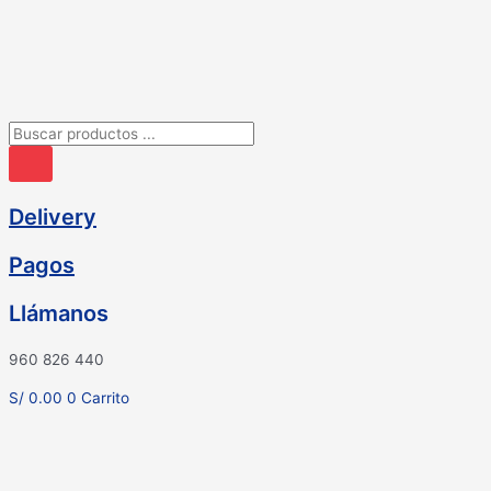
Ir
al
contenido
Búsqueda
de
productos
Delivery
Pagos
Llámanos
960 826 440
S/
0.00
0
Carrito