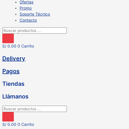
Ofertas
Promo
Soporte Técnico
Contacto
Búsqueda
de
productos
S/
0.00
0
Carrito
Delivery
Pagos
Tiendas
Llámanos
Búsqueda
de
productos
S/
0.00
0
Carrito