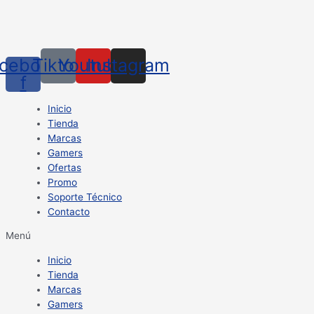
cebook-
Tiktok
Youtube
Instagram
f
Inicio
Tienda
Marcas
Gamers
Ofertas
Promo
Soporte Técnico
Contacto
Menú
Inicio
Tienda
Marcas
Gamers