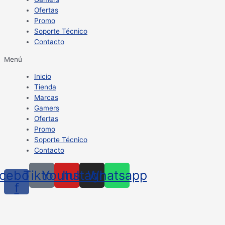
Ofertas
Promo
Soporte Técnico
Contacto
Menú
Inicio
Tienda
Marcas
Gamers
Ofertas
Promo
Soporte Técnico
Contacto
cebook-
Tiktok
Youtube
Instagram
Whatsapp
f