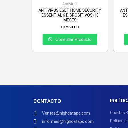
Antivirus
ANTIVIRUS ESET HOME SECURITY
ANT
ESSENTIAL 6 DISPOSITIVOS-13
ES
MESES
S/
260.00
Consultar Producto
CONTACTO
POLÍTIC
Cuentas 
Ventas@highdatapc.com
Política d
informes@highdatapc.com