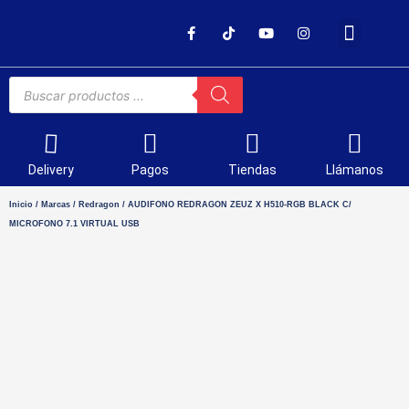
SOPORTE TÉCNICO
Delivery
Pagos
Tiendas
Llámanos
Inicio
/
Marcas
/
Redragon
/ AUDIFONO REDRAGON ZEUZ X H510-RGB BLACK C/
MICROFONO 7.1 VIRTUAL USB