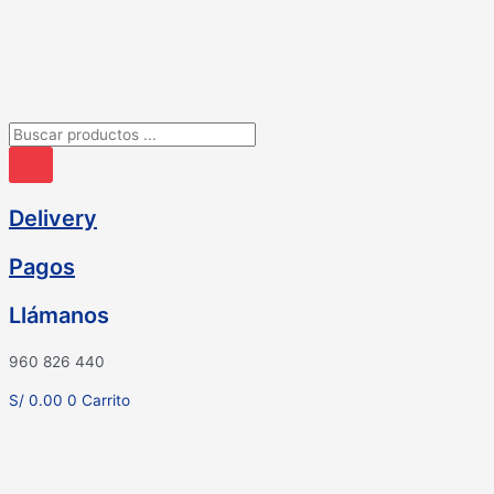
Ir
al
contenido
Búsqueda
de
productos
Delivery
Pagos
Llámanos
960 826 440
S/
0.00
0
Carrito