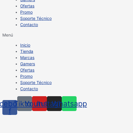
Ofertas
Promo
Soporte Técnico
Contacto
Menú
Inicio
Tienda
Marcas
Gamers
Ofertas
Promo
Soporte Técnico
Contacto
cebook-
Tiktok
Youtube
Instagram
Whatsapp
f