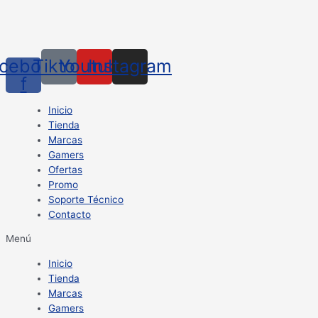
cebook-
Tiktok
Youtube
Instagram
f
Inicio
Tienda
Marcas
Gamers
Ofertas
Promo
Soporte Técnico
Contacto
Menú
Inicio
Tienda
Marcas
Gamers