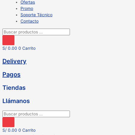
Ofertas
Promo
Soporte Técnico
Contacto
Búsqueda
de
productos
S/
0.00
0
Carrito
Delivery
Pagos
Tiendas
Llámanos
Búsqueda
de
productos
S/
0.00
0
Carrito