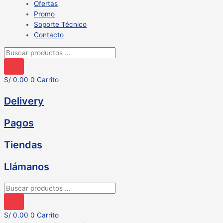
Ofertas
Promo
Soporte Técnico
Contacto
Búsqueda
de
productos
S/
0.00
0
Carrito
Delivery
Pagos
Tiendas
Llámanos
Búsqueda
de
productos
S/
0.00
0
Carrito