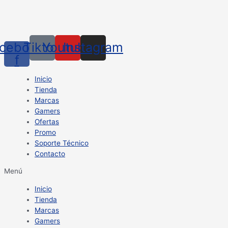
cebook-
Tiktok
Youtube
Instagram
f
Inicio
Tienda
Marcas
Gamers
Ofertas
Promo
Soporte Técnico
Contacto
Menú
Inicio
Tienda
Marcas
Gamers