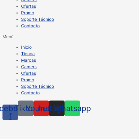
Ofertas
Promo
Soporte Técnico
Contacto
Menú
Inicio
Tienda
Marcas
Gamers
Ofertas
Promo
Soporte Técnico
Contacto
cebook-
Tiktok
Youtube
Instagram
Whatsapp
f