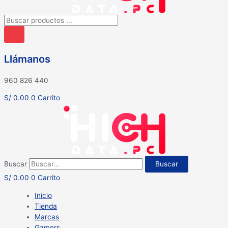
Búsqueda
de
productos
Llámanos
960 826 440
S/
0.00
0
Carrito
Buscar
Buscar
S/
0.00
0
Carrito
Inicio
Tienda
Marcas
Gamers