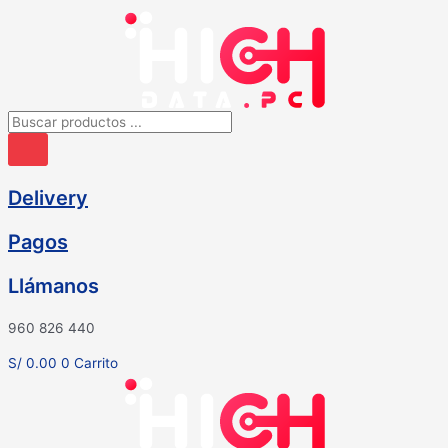
Ir
al
contenido
Búsqueda
de
productos
Delivery
Pagos
Llámanos
960 826 440
S/
0.00
0
Carrito