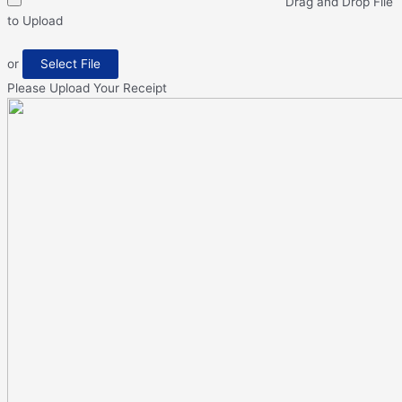
Drag and Drop File
to Upload
or
Select File
Please Upload Your Receipt