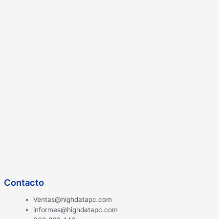
Contacto
Ventas@highdatapc.com
informes@highdatapc.com