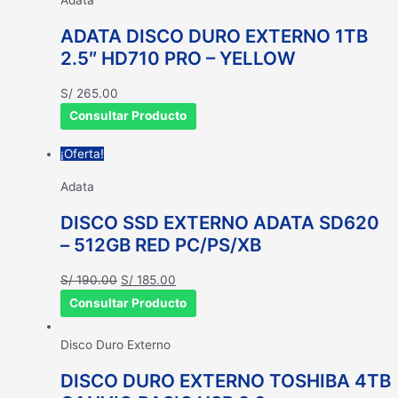
ADATA DISCO DURO EXTERNO 1TB
2.5″ HD710 PRO – YELLOW
S/
265.00
Consultar Producto
¡Oferta!
Adata
DISCO SSD EXTERNO ADATA SD620
– 512GB RED PC/PS/XB
El
El
S/
190.00
S/
185.00
precio
precio
Consultar Producto
original
actual
era:
es:
Disco Duro Externo
S/ 190.00.
S/ 185.00.
DISCO DURO EXTERNO TOSHIBA 4TB