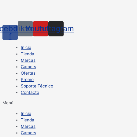
cebook-
Tiktok
Youtube
Instagram
f
Inicio
Tienda
Marcas
Gamers
Ofertas
Promo
Soporte Técnico
Contacto
Menú
Inicio
Tienda
Marcas
Gamers