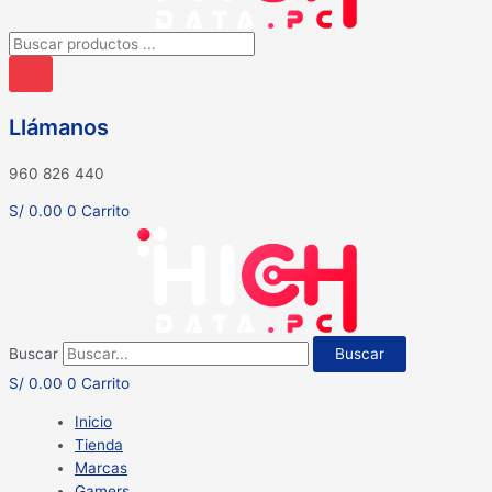
Búsqueda
de
productos
Llámanos
960 826 440
S/
0.00
0
Carrito
Buscar
Buscar
S/
0.00
0
Carrito
Inicio
Tienda
Marcas
Gamers