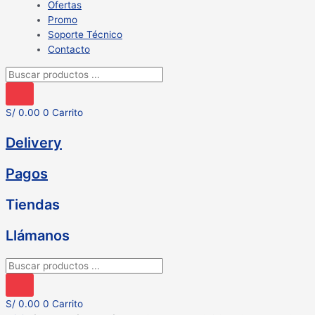
Ofertas
Promo
Soporte Técnico
Contacto
Búsqueda
de
productos
S/
0.00
0
Carrito
Delivery
Pagos
Tiendas
Llámanos
Búsqueda
de
productos
S/
0.00
0
Carrito