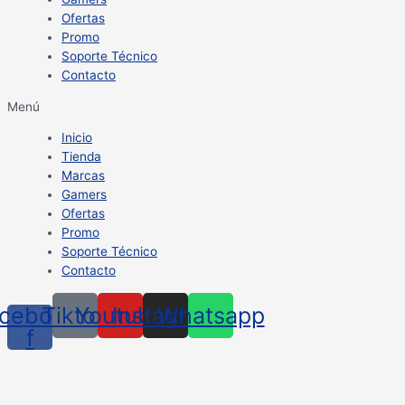
Ofertas
Promo
Soporte Técnico
Contacto
Menú
Inicio
Tienda
Marcas
Gamers
Ofertas
Promo
Soporte Técnico
Contacto
cebook-
Tiktok
Youtube
Instagram
Whatsapp
f