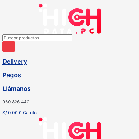
Ir
al
contenido
Búsqueda
de
productos
Delivery
Pagos
Llámanos
960 826 440
S/
0.00
0
Carrito