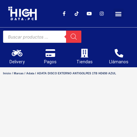
SOPORTE TÉCNICO
Delivery
Pagos
Tiendas
Llámanos
Inicio
/
Marcas
/
Adata
/ ADATA DISCO EXTERNO ANTIGOLPES 1TB HD650 AZUL