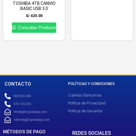
TOSHIBA 4TB CANVIO
BASIC USB 3.0
S/
425.00
Consultar Producto
CONTACTO
POLÍTICAS Y CONDICIONES
Cuentas Bancarias
960 826 440
Política de Privacidad
970 165 633
Política de Garantía
Ventas@highdatapc.com
informes@highdatapc.com
MÉTODOS DE PAGO
REDES SOCIALES