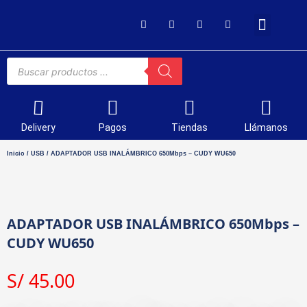
SOPORTE TÉCNICO
Delivery
Pagos
Tiendas
Llámanos
Inicio
/
USB
/ ADAPTADOR USB INALÁMBRICO 650Mbps – CUDY WU650
ADAPTADOR USB INALÁMBRICO 650Mbps –
CUDY WU650
S/
45.00