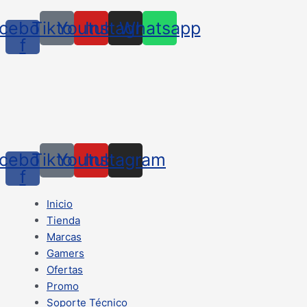
cebook-
Tiktok
Youtube
Instagram
Whatsapp
f
cebook-
Tiktok
Youtube
Instagram
f
Inicio
Tienda
Marcas
Gamers
Ofertas
Promo
Soporte Técnico