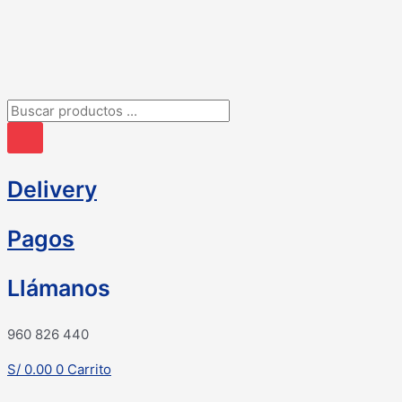
Ir
al
contenido
Búsqueda
de
productos
Delivery
Pagos
Llámanos
960 826 440
S/
0.00
0
Carrito