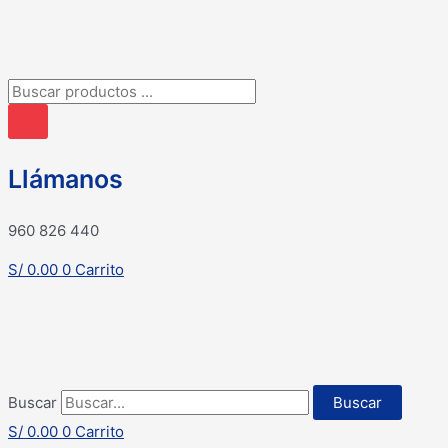
Búsqueda
de
productos
Llámanos
960 826 440
S/
0.00
0
Carrito
Buscar
Buscar
S/
0.00
0
Carrito