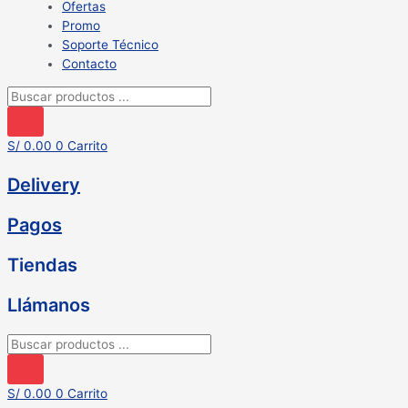
Ofertas
Promo
Soporte Técnico
Contacto
Búsqueda
de
productos
S/
0.00
0
Carrito
Delivery
Pagos
Tiendas
Llámanos
Búsqueda
de
productos
S/
0.00
0
Carrito