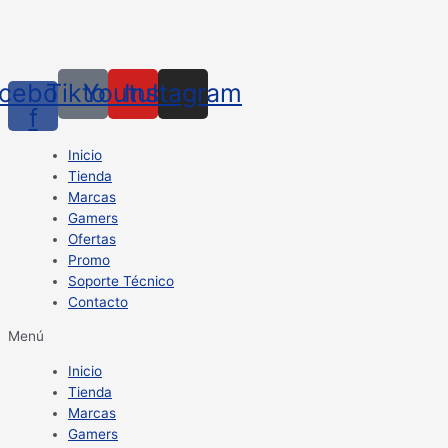
cebook-
Tiktok
Youtube
Instagram
f
Inicio
Tienda
Marcas
Gamers
Ofertas
Promo
Soporte Técnico
Contacto
Menú
Inicio
Tienda
Marcas
Gamers