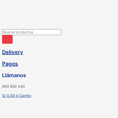
Ir
al
contenido
Búsqueda
de
productos
Delivery
Pagos
Llámanos
960 826 440
S/
0.00
0
Carrito