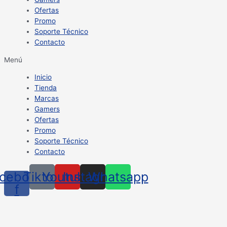
Ofertas
Promo
Soporte Técnico
Contacto
Menú
Inicio
Tienda
Marcas
Gamers
Ofertas
Promo
Soporte Técnico
Contacto
cebook-
Tiktok
Youtube
Instagram
Whatsapp
f