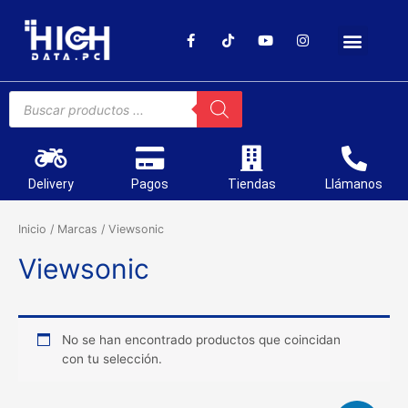
SOPORTE TÉCNICO
Delivery
Pagos
Tiendas
Llámanos
Inicio
/
Marcas
/ Viewsonic
Viewsonic
No se han encontrado productos que coincidan
con tu selección.