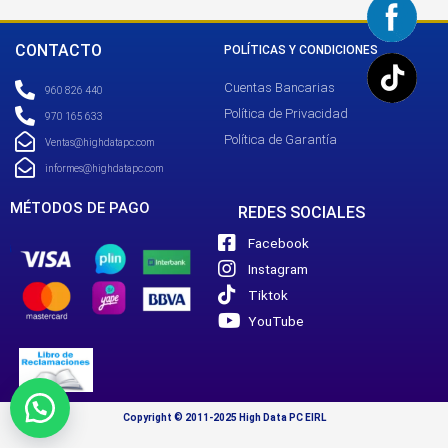
CONTACTO
POLÍTICAS Y CONDICIONES
Cuentas Bancarias
960 826 440
Política de Privacidad
970 165 633
Política de Garantía
Ventas@highdatapc.com
informes@highdatapc.com
MÉTODOS DE PAGO
REDES SOCIALES
Facebook
Instagram
Tiktok
YouTube
Copyright © 2011-2025 High Data PC EIRL