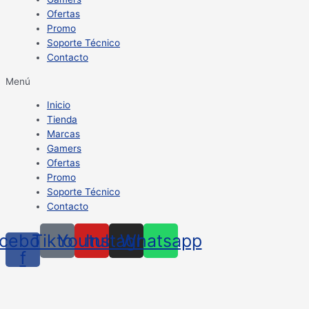
Ofertas
Promo
Soporte Técnico
Contacto
Menú
Inicio
Tienda
Marcas
Gamers
Ofertas
Promo
Soporte Técnico
Contacto
cebook-
Tiktok
Youtube
Instagram
Whatsapp
f