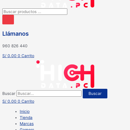
Búsqueda
de
productos
Llámanos
960 826 440
S/
0.00
0
Carrito
Buscar
Buscar
S/
0.00
0
Carrito
Inicio
Tienda
Marcas
Gamers