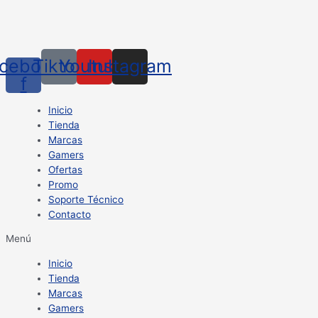
cebook-
Tiktok
Youtube
Instagram
f
Inicio
Tienda
Marcas
Gamers
Ofertas
Promo
Soporte Técnico
Contacto
Menú
Inicio
Tienda
Marcas
Gamers