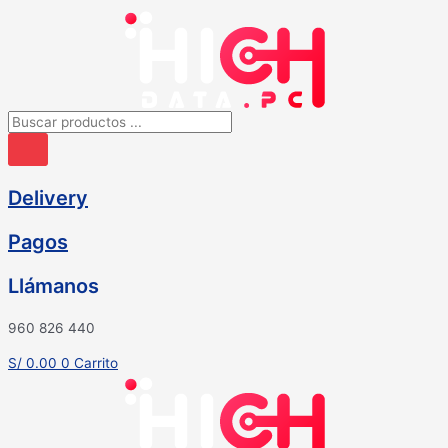
Ir
al
contenido
Búsqueda
de
productos
Delivery
Pagos
Llámanos
960 826 440
S/
0.00
0
Carrito