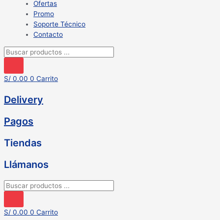
Ofertas
Promo
Soporte Técnico
Contacto
Búsqueda
de
productos
S/
0.00
0
Carrito
Delivery
Pagos
Tiendas
Llámanos
Búsqueda
de
productos
S/
0.00
0
Carrito