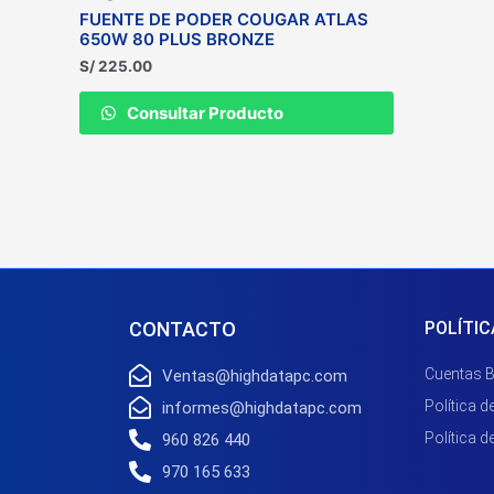
FUENTE DE PODER COUGAR ATLAS
650W 80 PLUS BRONZE
S/
225.00
Consultar Producto
CONTACTO
POLÍTIC
Cuentas 
Ventas@highdatapc.com
Política d
informes@highdatapc.com
Política d
960 826 440
970 165 633