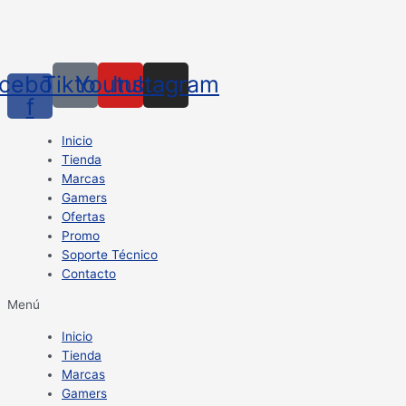
cebook-
Tiktok
Youtube
Instagram
f
Inicio
Tienda
Marcas
Gamers
Ofertas
Promo
Soporte Técnico
Contacto
Menú
Inicio
Tienda
Marcas
Gamers