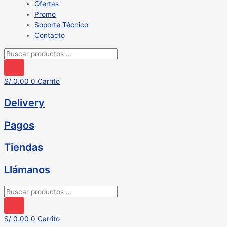
Ofertas
Promo
Soporte Técnico
Contacto
Búsqueda
de
productos
S/
0.00
0
Carrito
Delivery
Pagos
Tiendas
Llámanos
Búsqueda
de
productos
S/
0.00
0
Carrito