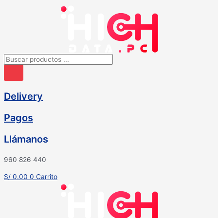
Ir
al
contenido
Búsqueda
de
productos
Delivery
Pagos
Llámanos
960 826 440
S/
0.00
0
Carrito