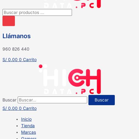
Búsqueda
de
productos
Llámanos
960 826 440
S/
0.00
0
Carrito
Buscar
Buscar
S/
0.00
0
Carrito
Inicio
Tienda
Marcas
Gamers