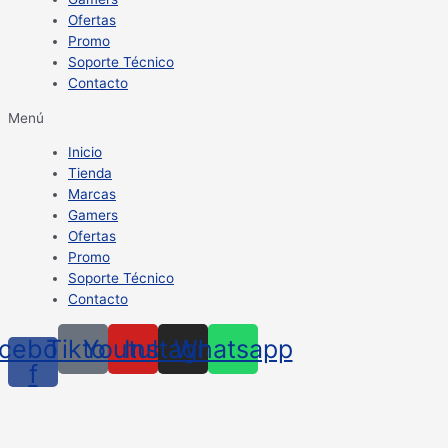
Ofertas
Promo
Soporte Técnico
Contacto
Menú
Inicio
Tienda
Marcas
Gamers
Ofertas
Promo
Soporte Técnico
Contacto
cebook-
Tiktok
Youtube
Instagram
Whatsapp
f