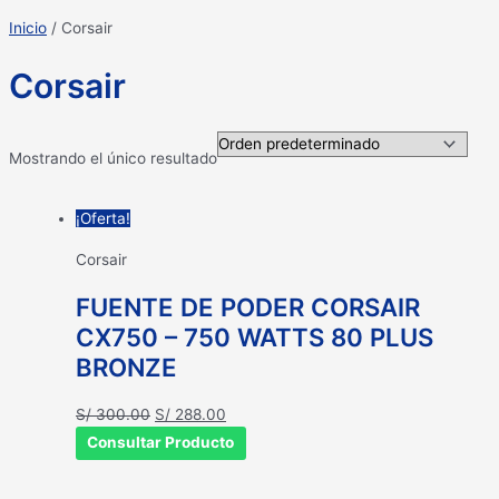
Inicio
/ Corsair
Corsair
Mostrando el único resultado
¡Oferta!
Corsair
FUENTE DE PODER CORSAIR
CX750 – 750 WATTS 80 PLUS
BRONZE
El
El
S/
300.00
S/
288.00
precio
precio
Consultar Producto
original
actual
era:
es: