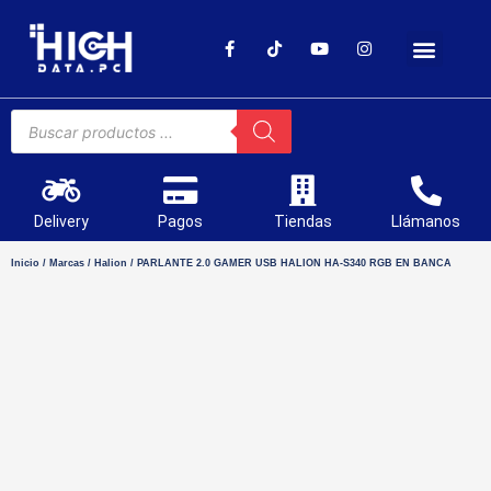
SOPORTE TÉCNICO
Delivery
Pagos
Tiendas
Llámanos
Inicio
/
Marcas
/
Halion
/ PARLANTE 2.0 GAMER USB HALION HA-S340 RGB EN BANCA