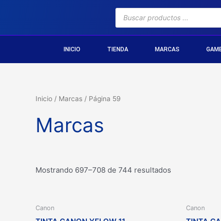
INICIO
TIENDA
MARCAS
GAM
Inicio
/
Marcas
/ Página 59
Marcas
Mostrando 697–708 de 744 resultados
Canon
Canon