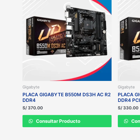
Gigabyte
Gigabyte
PLACA GIGABYTE B550M DS3H AC R2
PLACA G
DDR4
DDR4 PCI
S/
370.00
S/
330.00
Consultar Producto
Con