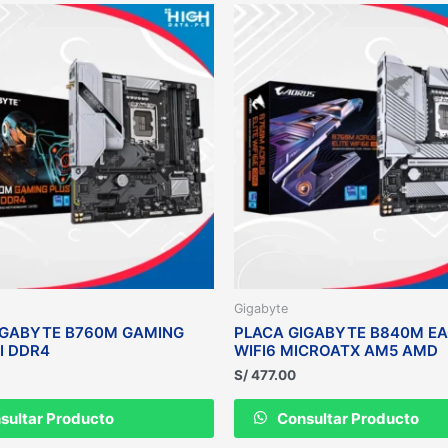
Gigabyte
IGABYTE B760M GAMING
PLACA GIGABYTE B840M EA
I DDR4
WIFI6 MICROATX AM5 AMD
S/
477.00
sultar Producto
Consultar Producto