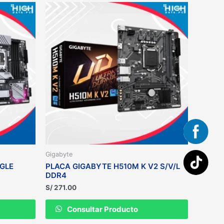
Gigabyte
GLE
PLACA GIGABYTE H510M K V2 S/V/L
DDR4
S/
271.00
Consultar Producto