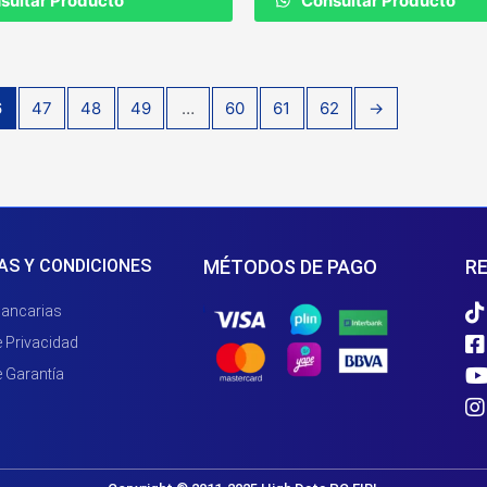
sultar Producto
Consultar Producto
6
47
48
49
…
60
61
62
→
AS Y CONDICIONES
MÉTODOS DE PAGO
RE
Bancarias
e Privacidad
e Garantía