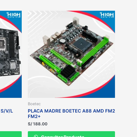
Boetec
S/V/L
PLACA MADRE BOETEC A88 AMD FM2
FM2+
S/
188.00