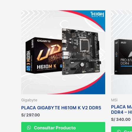
Gigabyte
MSi
PLACA M
PLACA GIGABYTE H610M K V2 DDR5
DDR4 – H
S/
297.00
S/
340.00
Consultar Producto