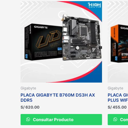
Gigabyte
Gigabyte
PLACA GIGABYTE B760M DS3H AX
PLACA G
DDR5
PLUS WIF
S/
620.00
S/
455.00
Consultar Producto
Con