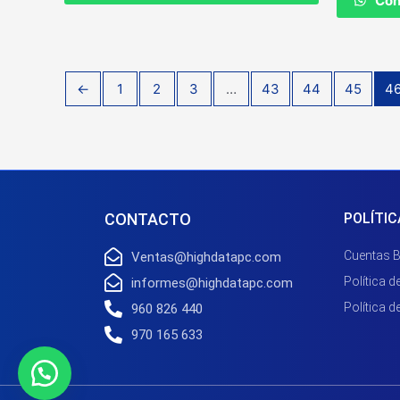
Con
←
1
2
3
…
43
44
45
4
CONTACTO
POLÍTIC
Cuentas 
Ventas@highdatapc.com
Política d
informes@highdatapc.com
Política d
960 826 440
970 165 633