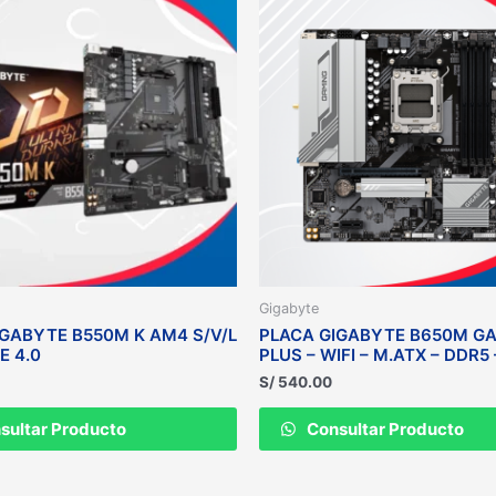
Gigabyte
IGABYTE B550M K AM4 S/V/L
PLACA GIGABYTE B650M G
E 4.0
PLUS – WIFI – M.ATX – DDR5
S/
540.00
sultar Producto
Consultar Producto