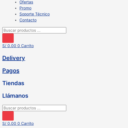
Ofertas
Promo
Soporte Técnico
Contacto
Búsqueda
de
productos
S/
0.00
0
Carrito
Delivery
Pagos
Tiendas
Llámanos
Búsqueda
de
productos
S/
0.00
0
Carrito