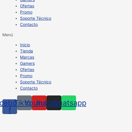
Ofertas
Promo
Soporte Técnico
Contacto
Menú
Inicio
Tienda
Marcas
Gamers
Ofertas
Promo
Soporte Técnico
Contacto
cebook-
Tiktok
Youtube
Instagram
Whatsapp
f