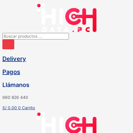
Ir
al
contenido
Búsqueda
de
productos
Delivery
Pagos
Llámanos
960 826 440
S/
0.00
0
Carrito