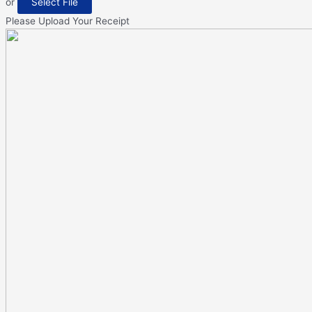
or
Select File
Please Upload Your Receipt