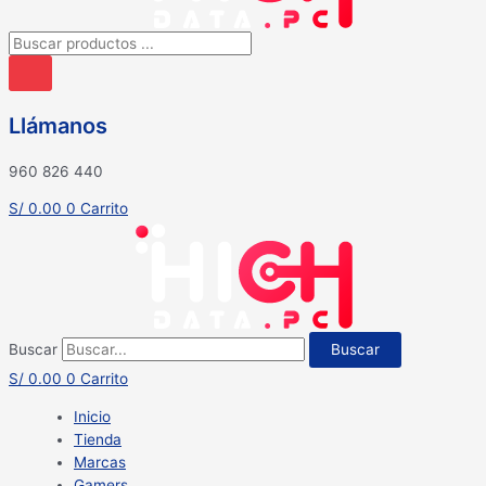
Búsqueda
de
productos
Llámanos
960 826 440
S/
0.00
0
Carrito
Buscar
Buscar
S/
0.00
0
Carrito
Inicio
Tienda
Marcas
Gamers