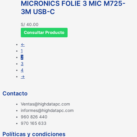
MICRONICS FOLIE 3 MIC M725-
3M USB-C
S/
40.00
Consultar Producto
←
1
2
3
4
→
Contacto
Ventas@highdatapc.com
informes@highdatapc.com
960 826 440
970 165 633
Políticas y condiciones