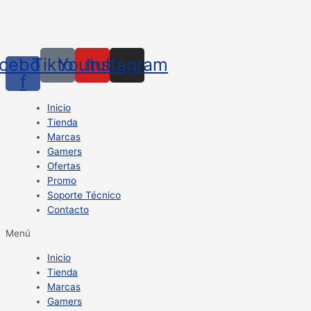
cebook-
Tiktok
Youtube
Instagram
f
Inicio
Tienda
Marcas
Gamers
Ofertas
Promo
Soporte Técnico
Contacto
Menú
Inicio
Tienda
Marcas
Gamers